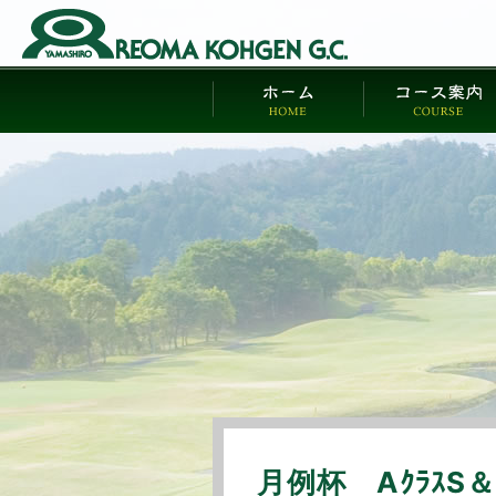
月例杯 AｸﾗｽS