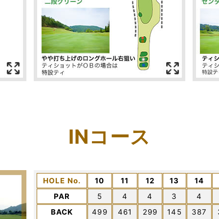
INコース
HOLE No.
10
11
12
13
14
PAR
5
4
4
3
4
BACK
499
461
299
145
387