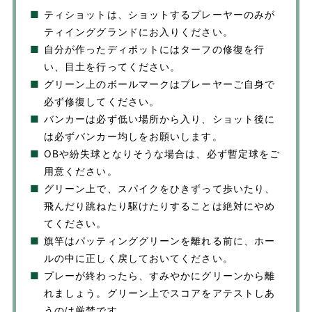
■
ティショットは、ショットするプレーヤーのみが
ティインググランドにお入りください。
■
自分が作ったディポットにはターフの修復を行
い、目土を行ってください。
■
グリーン上のボールマークはプレーヤーご自身で
必ず修復してください。
■
バンカーは必ず低い場所から入り、ショット後に
は必ずバンカー均しをお願いします。
■
OBや紛失球となりそうな場合は、必ず暫定球をご
用意ください。
■
グリーン上で、スパイクをひきずって歩いたり、
飛んだり跳ねたり駆けたりすることは絶対にやめ
てください。
■
旗竿はパッティンググリーンを離れる前に、ホー
ルの中に正しく戻しておいてください。
■
プレーが終わったら、すみやかにグリーンから離
れましょう。グリーン上でスコアをアテストしあ
うのは厳禁です。